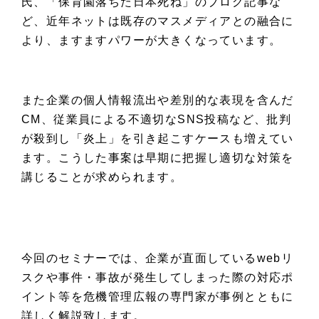
氏、
「保育園落ちた日本死ね」のブログ記事な
ど、
近年ネットは既存のマスメディアとの融合に
より、
ますますパワーが大きくなっています。
また企業の個人情報流出や差別的な表現を含んだ
CM、
従業員による不適切なSNS投稿など、
批判
が殺到し「炎上」を引き起こすケースも増えてい
ます。
こうした事案は早期に把握し適切な対策を
講じることが求められます。
今回のセミナーでは、企業が直面しているwebリ
スクや事件・事故が
発生してしまった際の対応ポ
イント等を
危機管理広報の専門家が事例とともに
詳しく解説致します。