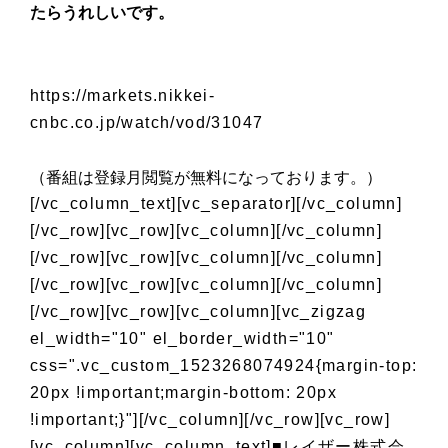
たらうれしいです。
https://markets.nikkei-
cnbc.co.jp/watch/vod/31047
（番組は登録月閲覧が無料になっております。）
[/vc_column_text][vc_separator][/vc_column]
[/vc_row][vc_row][vc_column][/vc_column]
[/vc_row][vc_row][vc_column][/vc_column]
[/vc_row][vc_row][vc_column][/vc_column]
[/vc_row][vc_row][vc_column][vc_zigzag
el_width="10" el_border_width="10"
css=".vc_custom_1523268074924{margin-top:
20px !important;margin-bottom: 20px
!important;}"][/vc_column][/vc_row][vc_row]
[vc_column][vc_column_text]■レイザー株式会